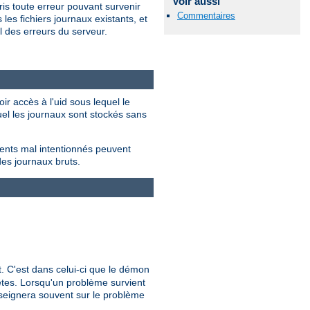
Voir aussi
is toute erreur pouvant survenir
Commentaires
les fichiers journaux existants, et
 des erreurs du serveur.
ir accès à l'uid sous lequel le
quel les journaux sont stockés sans
ients mal intentionnés peuvent
des journaux bruts.
nt. C'est dans celui-ci que le démon
uêtes. Lorsqu'un problème survient
nseignera souvent sur le problème