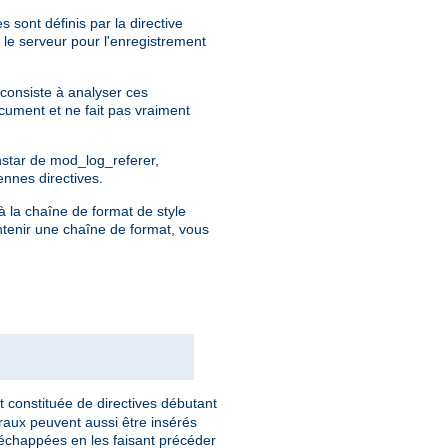
 sont définis par la directive
 le serveur pour l'enregistrement
 consiste à analyser ces
ocument et ne fait pas vraiment
instar de mod_log_referer,
ennes directives.
à la chaîne de format de style
ntenir une chaîne de format, vous
t constituée de directives débutant
éraux peuvent aussi être insérés
 échappées en les faisant précéder