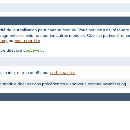
rité de journalisation pour chaque module. Vous pouvez ainsi résoudr
augmenter ce volume pour les autres modules. Ceci est particulièrement
ou
.
roxy
mod_rewrite
tre directive
:
LogLevel
ni à info, et à
pour
.
trace5
mod_rewrite
n par module des versions précédentes du serveur, comme
.
RewriteLog