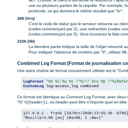
. Ensuite, le client a demandé la ressource
GET
/apach
une ou plusieurs parties de la requête. Par exemple, la
protocole, ce qui donnera le même résultat que "
".
%r
(
)
200
%>s
C'est le code de statut que le serveur retourne au client
(codes commençant par 2), une redirection (codes com
(codes commençant par 5). Vous trouverez la liste com
(
)
2326
%b
La dernière partie indique la taille de l'objet retourné 
Pour indiquer l'absence de contenu par "
", utilisez
0
%B
Combined Log Format (Format de journalisation c
Une autre chaîne de format couramment utilisée est le "Combi
LogFormat
"%h %l %u %t \"%r\" %>s %b \"%{Refe
CustomLog
 log
/
access_log combined
Ce format est identique au Common Log Format, avec deux c
"%"
, où
header
peut être n'importe quel en-tête
%{
header
}i
127.0.0.1 - frank [10/Oct/2000:13:55:36 -0700
"Mozilla/4.08 [en] (Win98; I ;Nav)"