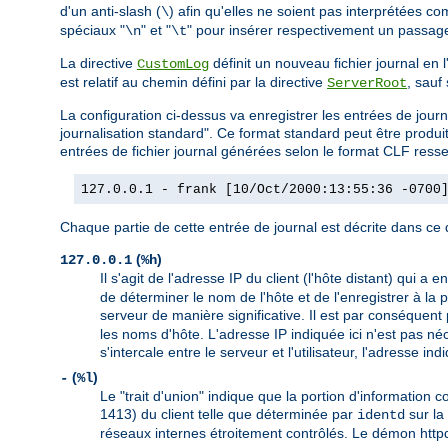
d'un anti-slash (
) afin qu'elles ne soient pas interprétées c
\
spéciaux "
" et "
" pour insérer respectivement un passage 
\n
\t
La directive
définit un nouveau fichier journal en
CustomLog
est relatif au chemin défini par la directive
, sauf
ServerRoot
La configuration ci-dessus va enregistrer les entrées de j
journalisation standard". Ce format standard peut être prod
entrées de fichier journal générées selon le format CLF resse
127.0.0.1 - frank [10/Oct/2000:13:55:36 -0700
Chaque partie de cette entrée de journal est décrite dans ce q
(
)
127.0.0.1
%h
Il s'agit de l'adresse IP du client (l'hôte distant) qui a 
de déterminer le nom de l'hôte et de l'enregistrer à la
serveur de manière significative. Il est par conséquent 
les noms d'hôte. L'adresse IP indiquée ici n'est pas né
s'intercale entre le serveur et l'utilisateur, l'adresse 
(
)
-
%l
Le "trait d'union" indique que la portion d'information 
1413) du client telle que déterminée par
sur la 
identd
réseaux internes étroitement contrôlés. Le démon httpd 