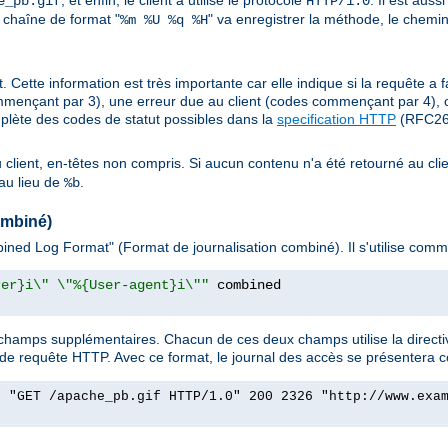
, et enfin, le client a utilisé le protocole
. Il est aus
e_pb.gif
HTTP/1.0
 chaîne de format "
" va enregistrer la méthode, le chemin
%m %U %q %H
. Cette information est très importante car elle indique si la requête a f
mençant par 3), une erreur due au client (codes commençant par 4), 
plète des codes de statut possibles dans la
specification HTTP
(RFC261
au client, en-têtes non compris. Si aucun contenu n'a été retourné au clie
au lieu de
.
%b
ombiné)
ned Log Format" (Format de journalisation combiné). Il s'utilise comme
rer}i\" \"%{User-agent}i\""
hamps supplémentaires. Chacun de ces deux champs utilise la directi
 de requête HTTP. Avec ce format, le journal des accès se présentera 
] "GET /apache_pb.gif HTTP/1.0" 200 2326 "http://www.exa