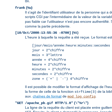
.
On
(
)
frank
%u
Il s'agit de l'identifiant utilisateur de la personne qu
scripts CGI par l'intermédiaire de la valeur de la vari
pas fiable car l'utilisateur n'est pas encore authentifi
comme la partie précédente.
(
)
[10/Oct/2000:13:55:36 -0700]
%t
L'heure à laquelle la requête a été reçue. Le format est 
[jour/mois/année:heure:minutes:secondes 
jour = 2*chiffre
mois = 3*lettre
année = 4*chiffre
heure = 2*chiffre
minutes = 2*chiffre
secondes = 2*chiffre
zone = (`+' | `-') 4*chiffre
Il est possible de modifier le format d'affichage de l'he
la forme de celle de la fonction
de la bib
strftime(3)
aux.
chaînes de format
de
.
mod_log_config
(
)
"GET /apache_pb.gif HTTP/1.0"
\"%r\"
La ligne de la requête du client est placée entre guille