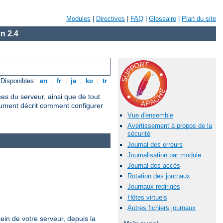
Modules
|
Directives
|
FAQ
|
Glossaire
|
Plan du site
n 2.4
Disponibles:
en
|
fr
|
ja
|
ko
|
tr
ces du serveur, ainsi que de tout
cument décrit comment configurer
Vue d'ensemble
Avertissement à propos de la
sécurité
Journal des erreurs
Journalisation par module
Journal des accès
Rotation des journaux
Journaux redirigés
Hôtes virtuels
Autres fichiers journaux
ein de votre serveur, depuis la