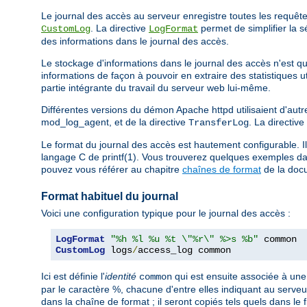
Le journal des accès au serveur enregistre toutes les requêtes 
. La directive
permet de simplifier la s
CustomLog
LogFormat
des informations dans le journal des accès.
Le stockage d'informations dans le journal des accès n'est que
informations de façon à pouvoir en extraire des statistiques 
partie intégrante du travail du serveur web lui-même.
Différentes versions du démon Apache httpd utilisaient d'autre
mod_log_agent, et de la directive
. La directive
TransferLog
Le format du journal des accès est hautement configurable. Il
langage C de printf(1). Vous trouverez quelques exemples dan
pouvez vous référer au chapitre
chaînes de format
de la doc
Format habituel du journal
Voici une configuration typique pour le journal des accès :
LogFormat
"%h %l %u %t \"%r\" %>s %b"
CustomLog
 logs
/
access_log common
Ici est définie l'
identité
qui est ensuite associée à une 
common
par le caractère %, chacune d'entre elles indiquant au serveur
dans la chaîne de format ; il seront copiés tels quels dans le f