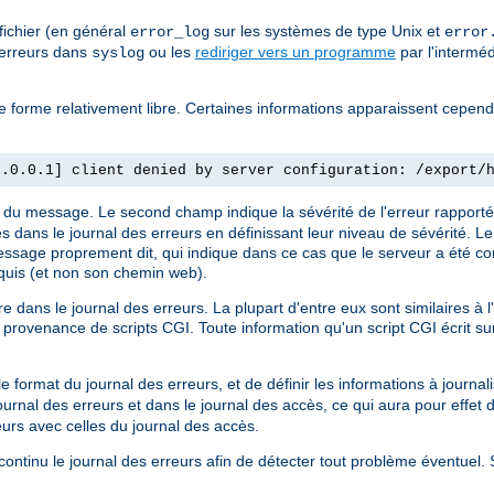
fichier (en général
sur les systèmes de type Unix et
error_log
error
 erreurs dans
ou les
rediriger vers un programme
par l'intermé
syslog
 de forme relativement libre. Certaines informations apparaissent cepen
7.0.0.1] client denied by server configuration: /export/
re du message. Le second champ indique la sévérité de l'erreur rapporté
es dans le journal des erreurs en définissant leur niveau de sévérité. L
 message proprement dit, qui indique dans ce cas que le serveur a été con
quis (et non son chemin web).
dans le journal des erreurs. La plupart d'entre eux sont similaires à 
rovenance de scripts CGI. Toute information qu'un script CGI écrit sur
.
format du journal des erreurs, et de définir les informations à journali
journal des erreurs et dans le journal des accès, ce qui aura pour effet 
eurs avec celles du journal des accès.
n continu le journal des erreurs afin de détecter tout problème éventuel.