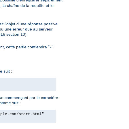
si possible d'enregistrer séparément
, la chaîne de la requête et le
ait l'objet d'une réponse positive
ou une erreur due au serveur
6 section 10).
nt, cette partie contiendra "
".
-
 suit :
ve commençant par le caractère
comme suit :
mple.com/start.html"