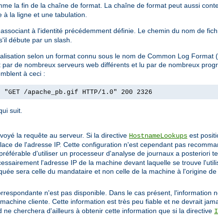
omme la fin de la chaîne de format. La chaîne de format peut aussi conte
à la ligne et une tabulation.
 l'associant à l'identité précédemment définie. Le chemin du nom de fic
 s'il débute par un slash.
ournalisation selon un format connu sous le nom de Common Log Format
uit par de nombreux serveurs web différents et lu par de nombreux pro
mblent à ceci :
] "GET /apache_pb.gif HTTP/1.0" 200 2326
ui suit.
envoyé la requête au serveur. Si la directive
est posit
HostnameLookups
 place de l'adresse IP. Cette configuration n'est cependant pas recomman
préférable d'utiliser un processeur d'analyse de journaux a posteriori t
cessairement l'adresse IP de la machine devant laquelle se trouve l'util
indiquée sera celle du mandataire et non celle de la machine à l'origine de
correspondante n'est pas disponible. Dans le cas présent, l'information n
machine cliente. Cette information est très peu fiable et ne devrait jama
ne cherchera d'ailleurs à obtenir cette information que si la directive
I