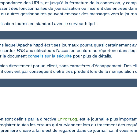
respondance des URLs, et jusqu'à la fermeture de la connexion, y compr
ssent des fonctionnalités de journalisation ou insèrent des entrées dans 
ou autres gestionnaires peuvent envoyer des messages vers le journal
sation fournis en standard avec le serveur httpd.
 dans lequel Apache httpd écrit ses journaux pourra quasi certainement avo
'accordez
PAS
aux utilisateurs l'accès en écriture au répertoire dans le
ir le document
conseils sur la sécurité
pour plus de détails.
rnies directement par un client, sans caractères d'échappement. Des cl
 il convient par conséquent d'être très prudent lors de la manipulation 
on sont définis par la directive
, est le journal le plus importa
ErrorLog
egistrer toutes les erreurs qui surviennent lors du traitement des req
remière chose à faire est de regarder dans ce journal, car il vous re