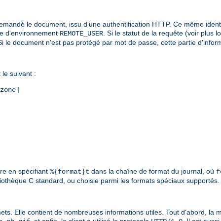
i a demandé le document, issu d'une authentification HTTP. Ce même ident
able d'environnement
. Si le statut de la requête (voir plus l
REMOTE_USER
é. Si le document n'est pas protégé par mot de passe, cette partie d'info
le suivant :
zone]
ure en spécifiant
dans la chaîne de format du journal, où
%{format}t
f
liothèque C standard, ou choisie parmi les formats spéciaux supportés. 
mets. Elle contient de nombreuses informations utiles. Tout d'abord, la mé