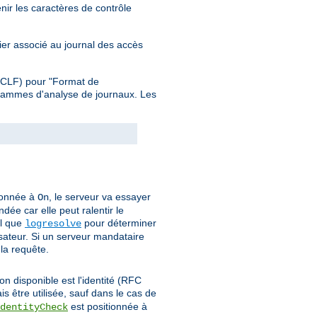
nir les caractères de contrôle
hier associé au journal des accès
 (CLF) pour "Format de
grammes d'analyse de journaux. Les
ionnée à
, le serveur va essayer
On
dée car elle peut ralentir le
el que
pour déterminer
logresolve
isateur. Si un serveur mandataire
 la requête.
on disponible est l'identité (RFC
is être utilisée, sauf dans le cas de
est positionnée à
dentityCheck