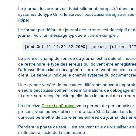
Le journal des erreurs est habituellement enregistré dans un 
systèmes de type Unix, le serveur peut aussi enregistrer ses
(pipe).
Le format par défaut du journal des erreurs est descriptif et
journal. Voici un message typique à titre d'exemple :
[Wed Oct 11 14:32:52 2000] [error] [client 12
Le premier champ de l'entrée du journal est la date et l'heu
de restreindre le type des erreurs qui doivent être enregistré
l'adresse IP du client qui a généré l'erreur. Vient ensuite le
client. Le serveur indique le chemin système du document re
Une grande variété de messages différents peuvent apparaître 
erreurs peut aussi contenir des informations de débogage en p
sera recopiée telle quelle dans le journal des erreurs
stderr
La directive
vous permet de personnaliser le 
ErrorLogFormat
présent, vous pouvez utiliser le drapeau
à la fois dans le 
%L
qui vous permettra de corréler les entrées du journal des err
Pendant la phase de test, il est souvent utile de visualiser e
s'effectue à l'aide de la commande :